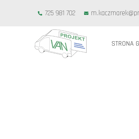
725 981 702
m.kaczmarek@pro
STRONA 